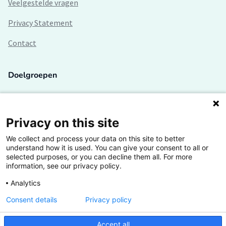
Veelgestelde vragen
Privacy Statement
Contact
Doelgroepen
Studenten
Lectoren en onderzoekers
Privacy on this site
We collect and process your data on this site to better
Bedrijven
understand how it is used. You can give your consent to all or
selected purposes, or you can decline them all. For more
Hogescholen
information, see our privacy policy.
Analytics
Consent details
Privacy policy
De grootste kennisbank van het HBO
Accept all