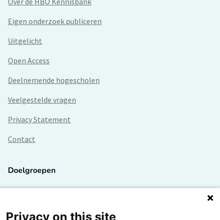
Over de HBO Kennisbank
Eigen onderzoek publiceren
Uitgelicht
Open Access
Deelnemende hogescholen
Veelgestelde vragen
Privacy Statement
Contact
Doelgroepen
Studenten
Lectoren en onderzoekers
Privacy on this site