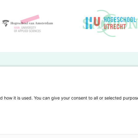
BO Kennisbank
er de HBO Kennisbank
Deelnemende hogescholen
gen onderzoek publiceren
Veelgestelde vragen
d how it is used. You can give your consent to all or selected purpos
tgelicht
Privacy Statement
en Access
Contact