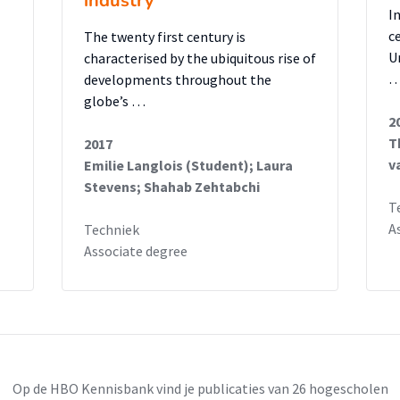
industry
I
c
The twenty first century is
U
characterised by the ubiquitous rise of
developments throughout the
globe’s …
2
T
2017
v
Emilie Langlois (Student); Laura
Stevens; Shahab Zehtabchi
T
A
Techniek
Associate degree
Op de HBO Kennisbank vind je publicaties van 26 hogescholen