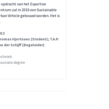
n opdracht van het Expertise
entrum zal in 2016 een Sustainable
rban Vehicle gebouwd worden. Het is
…
012
homas Hjortnaes (Student); T.A.P.
an der Schijff (Begeleider)
echniek
ssociate degree