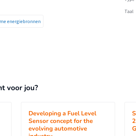
Taal
me energiebronnen
nt voor jou?
Developing a Fuel Level
S
Sensor concept for the
2
evolving automotive
G