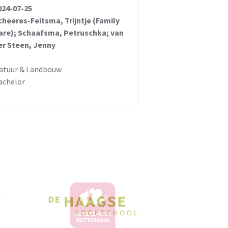
024-07-25
cheeres-Feitsma, Trijntje (Family
are); Schaafsma, Petruschka; van
er Steen, Jenny
atuur & Landbouw
achelor