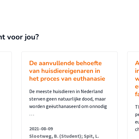
nt voor jou?
De aanvullende behoefte
A
van huisdiereigenaren in
i
het proces van euthanasie
w
e
De meeste huisdieren in Nederland
f
sterven geen natuurlijke dood, maar
worden geëuthanaseerd om onnodig
T
…
p
e
2021-08-09
c
Slootweg, B. (Student); Spit, L.