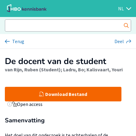
NL
Terug
Deel
De docent van de student
van Rijn, Ruben (Student)
;
Ladru, Bo
;
Kalisvaart, Youri
Download Bestand
Open access
Samenvatting
Het doel van dit onderzoek is te achterhalen of de