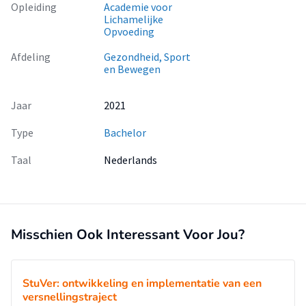
Opleiding
Academie voor
praktijklessen, omdat leerlingen andere belangen hebben
Lichamelijke
bij theorie- en praktijkdocenten.
Opvoeding
Afdeling
Gezondheid, Sport
en Bewegen
Jaar
2021
Type
Bachelor
Taal
Nederlands
Misschien Ook Interessant Voor Jou?
StuVer: ontwikkeling en implementatie van een
versnellingstraject