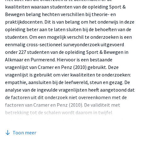
kwaliteiten waaraan studenten van de opleiding Sport &
Bewegen belang hechten verschillen bij theorie- en
praktijkdocenten. Dit is van belang om het onderwijs in deze
opleiding beter aan te laten sluiten bij de behoeften van de
studenten. Om een mogelijk verschil te onderzoeken is een
eenmalig cross-sectioneel surveyonderzoek uitgevoerd
onder 227 studenten van de opleiding Sport & Bewegen in
Alkmaar en Purmerend. Hiervoor is een bestaande
vragenlijst van Cramer en Penz (2010) gebruikt. Deze
vragenlijst is gebruikt om vier kwaliteiten te onderzoeken:
empathie, aansluiten bij de leefwereld, steun en gezag. De
analyse van de ingevulde vragenlijsten heeft aangetoond dat
de factoren uit dit onderzoek niet overeenkomen met de
factoren van Cramer en Penz (2010). De validiteit met
betrekking tot de schalen wordt daarom in twijfel
getrokken. De vooraf opgestelde hypotheses konden dus
niet getoetst worden. De achttien indicatoren zijn
Toon meer
desondanks afzonderlijk geanalyseerd. Vijf van deze