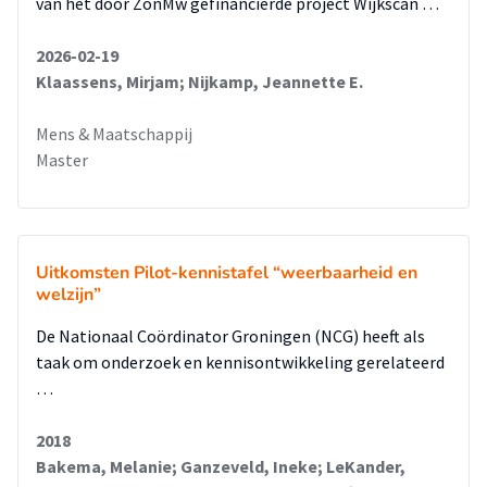
van het door ZonMw gefinancierde project Wijkscan …
2026-02-19
Klaassens, Mirjam; Nijkamp, Jeannette E.
Mens & Maatschappij
Master
Uitkomsten Pilot-kennistafel “weerbaarheid en
welzijn”
De Nationaal Coördinator Groningen (NCG) heeft als
taak om onderzoek en kennisontwikkeling gerelateerd
…
2018
Bakema, Melanie; Ganzeveld, Ineke; LeKander,