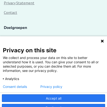
Privacy Statement
Contact
Doelgroepen
Studenten
Lectoren en onderzoekers
Privacy on this site
We collect and process your data on this site to better
Bedrijven
understand how it is used. You can give your consent to all or
selected purposes, or you can decline them all. For more
Hogescholen
information, see our privacy policy.
Analytics
Consent details
Privacy policy
De grootste kennisbank van het HBO
Accept all
Inspiratie op jouw vakgebied