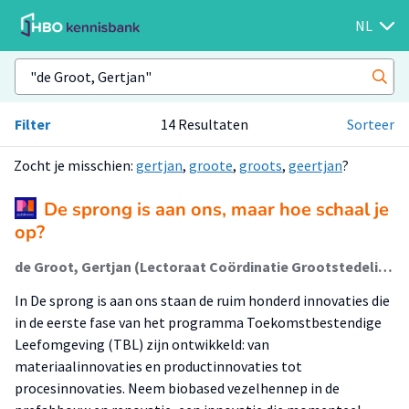
NL
Filter
14 Resultaten
Sorteer
Zocht je misschien:
gertjan
,
groote
,
groots
,
geertjan
?
De sprong is aan ons, maar hoe schaal je
op?
de Groot, Gertjan (Lectoraat Coördinatie Grootstedelijke Vraagstukken); Valk, Marten
In De sprong is aan ons staan de ruim honderd innovaties die
in de eerste fase van het programma Toekomstbestendige
Leefomgeving (TBL) zijn ontwikkeld: van
materiaalinnovaties en productinnovaties tot
procesinnovaties. Neem biobased vezelhennep in de