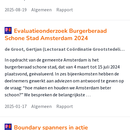
2025-08-19
Algemeen
Rapport
Evaluatieonderzoek Burgerberaad
Schone Stad Amsterdam 2024
de Groot, Gertjan (Lectoraat Coördinatie Grootstedelijke Vraagstukken); Koetsenruijter, Rosa (Lectoraat Coördinatie Grootstedelijke Vraagstukken); Knoester, Bob (Rechtvaardige Stad); van Wijk, Eelco (Lectoraat Coördinatie Grootstedelijke Vraagstukken); van Viersen, Juliet; Bleijenberg, Christine; Bredenoort, Danique (Lectoraat Psychologie Voor Een Duurzame Stad); Renes, Reint Jan (Lectoraat Psychologie Voor Een Duurzame Stad)
In opdracht van de gemeente Amsterdam is het
burgerberaad schone stad, dat van 4 maart tot 15 juli 2024
plaatsvond, geëvalueerd. In zes bijeenkomsten hebben de
deelnemers gewerkt aan adviezen om antwoord te geven op
de vraag: “hoe maken en houden we Amsterdam beter
schoon?” We bespreken de belangrijkste …
2025-01-17
Algemeen
Rapport
Boundary spanners in actie