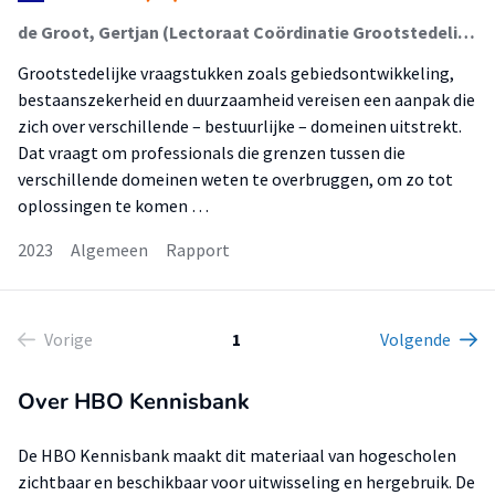
de Groot, Gertjan (Lectoraat Coördinatie Grootstedelijke Vraagstukken); van Wijk, Eelco; Herben, Marion; Ferguson, Julie (Lectoraat Coördinatie Grootstedelijke Vraagstukken); Majoor, Stan (Lectoraat Coördinatie Grootstedelijke Vraagstukken)
Grootstedelijke vraagstukken zoals gebiedsontwikkeling,
bestaanszekerheid en duurzaamheid vereisen een aanpak die
zich over verschillende – bestuurlijke – domeinen uitstrekt.
Dat vraagt om professionals die grenzen tussen die
verschillende domeinen weten te overbruggen, om zo tot
oplossingen te komen …
2023
Algemeen
Rapport
Vorige
1
Volgende
Over HBO Kennisbank
De HBO Kennisbank maakt dit materiaal van hogescholen
zichtbaar en beschikbaar voor uitwisseling en hergebruik. De