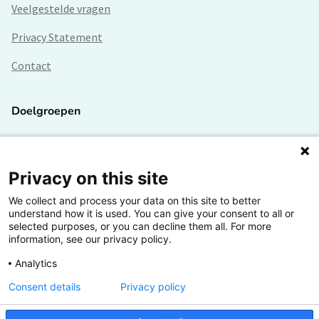
Veelgestelde vragen
Privacy Statement
Contact
Doelgroepen
Studenten
Lectoren en onderzoekers
Privacy on this site
We collect and process your data on this site to better
Bedrijven
understand how it is used. You can give your consent to all or
selected purposes, or you can decline them all. For more
Hogescholen
information, see our privacy policy.
Analytics
Consent details
Privacy policy
De grootste kennisbank van het HBO