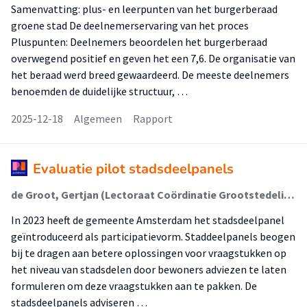
Samenvatting: plus- en leerpunten van het burgerberaad
groene stad De deelnemerservaring van het proces
Pluspunten: Deelnemers beoordelen het burgerberaad
overwegend positief en geven het een 7,6. De organisatie van
het beraad werd breed gewaardeerd. De meeste deelnemers
benoemden de duidelijke structuur, …
2025-12-18
Algemeen
Rapport
Evaluatie pilot stadsdeelpanels
de Groot, Gertjan (Lectoraat Coördinatie Grootstedelijke Vraagstukken); Koetsenruijter, Rosa (Lectoraat Coördinatie Grootstedelijke Vraagstukken); Knoester, Bob (Rechtvaardige Stad); van Wijk, Eelco (Lectoraat Coördinatie Grootstedelijke Vraagstukken); Bleijenberg, Christine; Herder, Bernell; Jonker, Denise
In 2023 heeft de gemeente Amsterdam het stadsdeelpanel
geïntroduceerd als participatievorm. Staddeelpanels beogen
bij te dragen aan betere oplossingen voor vraagstukken op
het niveau van stadsdelen door bewoners adviezen te laten
formuleren om deze vraagstukken aan te pakken. De
stadsdeelpanels adviseren …