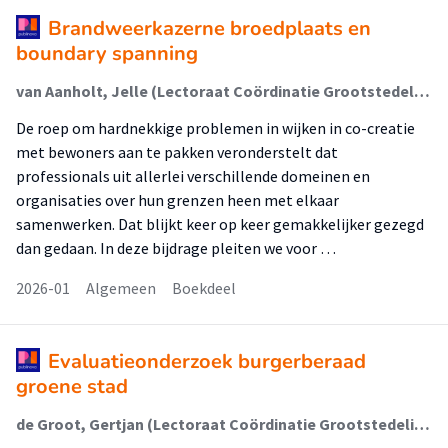
Brandweerkazerne broedplaats en
boundary spanning
van Aanholt, Jelle (Lectoraat Coördinatie Grootstedelijke Vraagstukken); van Wijk, Eelco (Lectoraat Coördinatie Grootstedelijke Vraagstukken); de Groot, Gertjan (Lectoraat Coördinatie Grootstedelijke Vraagstukken); de Groot, Gertjan; Boonen, Anton; Herder, Bernell; Rusinovic, Katja
De roep om hardnekkige problemen in wijken in co-creatie
met bewoners aan te pakken veronderstelt dat
professionals uit allerlei verschillende domeinen en
organisaties over hun grenzen heen met elkaar
samenwerken. Dat blijkt keer op keer gemakkelijker gezegd
dan gedaan. In deze bijdrage pleiten we voor …
2026-01
Algemeen
Boekdeel
Evaluatieonderzoek burgerberaad
groene stad
de Groot, Gertjan (Lectoraat Coördinatie Grootstedelijke Vraagstukken); Knoester, Bob (Rechtvaardige Stad); Fiedeldij Dop, Charley; Heinen, Simone; Lammers, Shirley