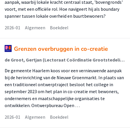
aanpak, waarbij lokale kracht centraal staat, 'bovengronds'
voort, met een officiële rol. Hoe navigeert hij als boundary
spanner tussen lokale overheid en buurtbewoners?
2026-01
Algemeen
Boekdeel
Grenzen overbruggen in co-creatie
de Groot, Gertjan (Lectoraat Coördinatie Grootstedelijke Vraagstukken); de Groot, Gertjan; Boonen, Anton; Herder, Bernell; Rusinovic, Katja
De gemeente Haarlem koos voor een vernieuwende aanpak
bij de herinrichting van de Nieuwe Groenmarkt. In plaats van
een traditioneel ontwerptraject besloot het college in
september 2023 om het plan in co-creatie met bewoners,
ondernemers en maatschappelijke organisaties te
ontwikkelen. Ontwerpbureau Open …
2026-01
Algemeen
Boekdeel