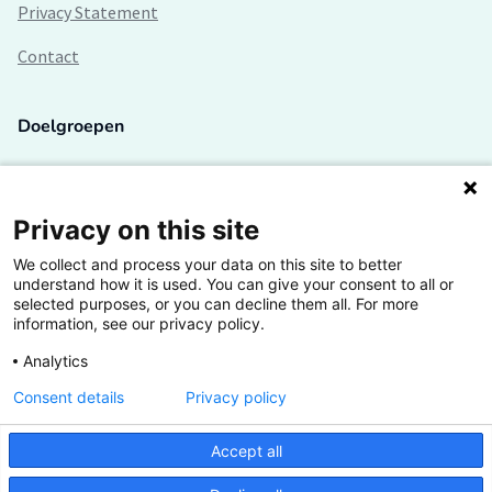
Privacy Statement
Contact
Doelgroepen
Studenten
Lectoren en onderzoekers
Privacy on this site
We collect and process your data on this site to better
Bedrijven
understand how it is used. You can give your consent to all or
selected purposes, or you can decline them all. For more
Hogescholen
information, see our privacy policy.
Analytics
Consent details
Privacy policy
De grootste kennisbank van het HBO
Accept all
Inspiratie op jouw vakgebied