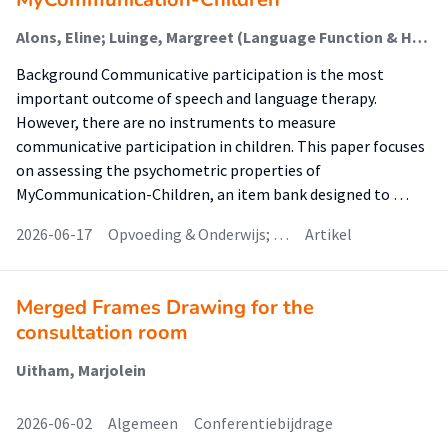
Alons, Eline; Luinge, Margreet (Language Function & Healthy Ageing); Gerrits, Ellen; Ter Wal, Nicole; Van Ewijk, Lisette; Schalet, Benjamin; Terwee, Caroline Barbara
Background Communicative participation is the most
important outcome of speech and language therapy.
However, there are no instruments to measure
communicative participation in children. This paper focuses
on assessing the psychometric properties of
MyCommunication-Children, an item bank designed to …
2026-06-17
Opvoeding & Onderwijs; …
Artikel
Merged Frames Drawing for the
consultation room
Uitham, Marjolein
2026-06-02
Algemeen
Conferentiebijdrage