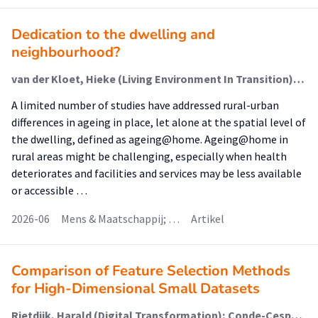
Dedication to the dwelling and
neighbourhood?
van der Kloet, Hieke (Living Environment In Transition); Bulder, Elisabeth (Living Environment In Transition); Haartsen, Tialda
A limited number of studies have addressed rural-urban
differences in ageing in place, let alone at the spatial level of
the dwelling, defined as ageing@home. Ageing@home in
rural areas might be challenging, especially when health
deteriorates and facilities and services may be less available
or accessible …
2026-06
Mens & Maatschappij; …
Artikel
Comparison of Feature Selection Methods
for High-Dimensional Small Datasets
Rietdijk, Harald (Digital Transformation); Conde-Cespedes, Patricia; Dijkhuis, Talko (New Business & Ict); Oldenhuis, Hilbrand (Digital Health); Trocan, Maria