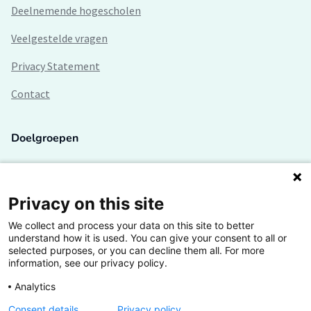
Deelnemende hogescholen
Veelgestelde vragen
Privacy Statement
Contact
Doelgroepen
Studenten
Lectoren en onderzoekers
Privacy on this site
We collect and process your data on this site to better
Bedrijven
understand how it is used. You can give your consent to all or
selected purposes, or you can decline them all. For more
Hogescholen
information, see our privacy policy.
Analytics
Consent details
Privacy policy