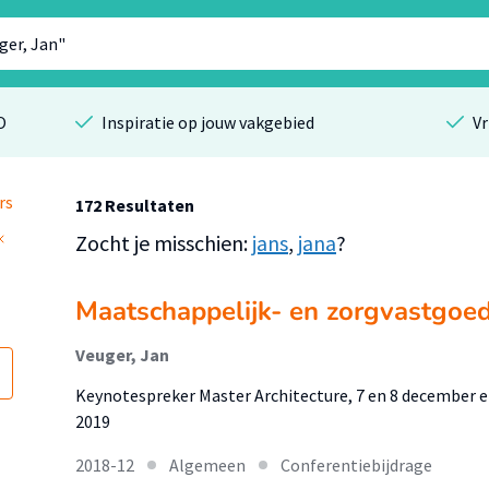
O
Inspiratie op jouw vakgebied
Vr
rs
172 Resultaten
Zocht je misschien:
jans
,
jana
?
Maatschappelijk- en zorgvastgoe
Veuger, Jan
Keynotespreker Master Architecture, 7 en 8 december 
2019
2018-12
Algemeen
Conferentiebijdrage