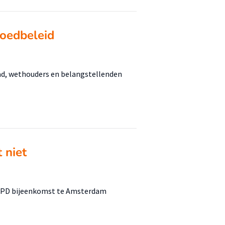
goedbeleid
ad, wethouders en belangstellenden
 niet
S CPD bijeenkomst te Amsterdam