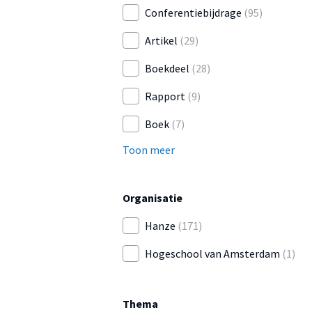
Conferentiebijdrage
(95)
Artikel
(29)
Boekdeel
(28)
Rapport
(9)
Boek
(7)
Toon meer
Organisatie
Hanze
(171)
Hogeschool van Amsterdam
(1)
Thema