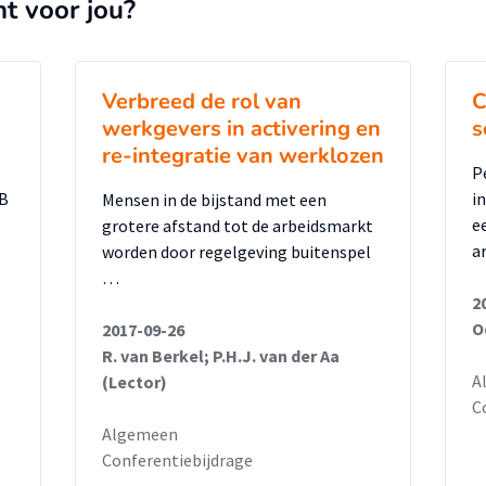
nt voor jou?
Verbreed de rol van
C
werkgevers in activering en
s
re-integratie van werklozen
P
KB
i
Mensen in de bijstand met een
e
grotere afstand tot de arbeidsmarkt
a
worden door regelgeving buitenspel
…
2
O
2017-09-26
R. van Berkel; P.H.J. van der Aa
A
(Lector)
C
Algemeen
Conferentiebijdrage