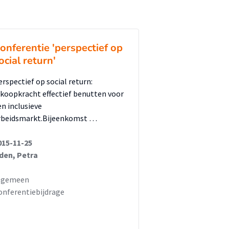
onferentie 'perspectief op
ocial return'
erspectief op social return:
nkoopkracht effectief benutten voor
en inclusieve
rbeidsmarkt.Bijeenkomst …
015-11-25
den, Petra
lgemeen
onferentiebijdrage