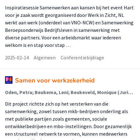
Inspiratiesessie Samenwerken aan kansen bij het event Hart
voor je zaak wordt georganiseerd door Werk in Zicht, NL
werkt aan werk (onderdeel van VNO-NCW) en Samenwerking
Beroepsonderwijs Bedrijfsleven in samenwerking met
diverse partners. Voor een arbeidsmarkt waar iedereen
welkom is en stap voor stap …
2025-02-14
Algemeen
Conferentiebijdrage
Samen voor werkzekerheid
Oden, Petra; Beukema, Leni; Beukeveld, Monique (Juridische Aspecten Van Ondernemerschap); Korucu, Soner (Juridische Aspecten Van Ondernemerschap); Mulder, Trix (Juridische Aspecten Van Ondernemerschap); Scholing, Anneloes (Juridische Aspecten Van Ondernemerschap); Meerstra-de Haan, Erzsi (Juridische Aspecten Van Ondernemerschap); Geling, Kathinka
Dit project richtte zich op het versterken van die
samenwerking, zowel tussen mkb-bedrijven onderling als
met publieke partijen zoals gemeenten, sociale
ontwikkelbedrijven en mbo-instellingen. Door gezamenlijk
een structureel netwerk te vormen, kunnen medewerkers