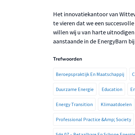
Het innovatiekantoor van Witte
te vieren dat we een succesvol
willen wij u van harte uitnodi
aanstaande in de EnergyBarn bi
Trefwoorden
Beroepspraktijk En Maatschappij
C
Duurzame Energie
Education
En
Energy Transition
Klimaatdoelen
Professional Practice &Amp; Society
Sdg 07 – Betaalbare En Schone Energi