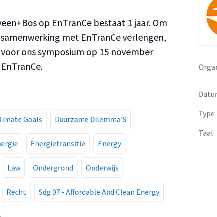
veen+Bos op EnTranCe bestaat 1 jaar. Om
le samenwerking met EnTranCe verlengen,
gen voor ons symposium op 15 november
j EnTranCe.
Organ
Datu
Type
limate Goals
Duurzame Dilemma'S
Taal
ergie
Energietransitie
Energy
Law
Ondergrond
Onderwijs
Recht
Sdg 07 - Affordable And Clean Energy
e