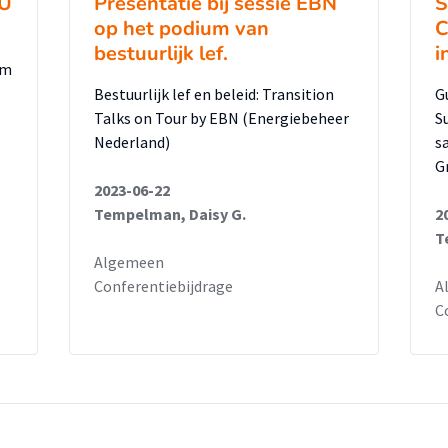
EU
Presentatie bij sessie EBN
S
op het podium van
C
bestuurlijk lef.
i
om
Bestuurlijk lef en beleid: Transition
G
Talks on Tour by EBN (Energiebeheer
S
Nederland)
s
G
2023-06-22
Tempelman, Daisy G.
2
T
Algemeen
Conferentiebijdrage
A
C