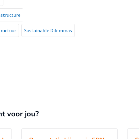
astructure
tructuur
Sustainable Dilemmas
nt voor jou?