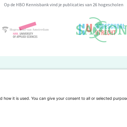
Op de HBO Kennisbank vind je publicaties van 26 hogescholen
BO Kennisbank
er de HBO Kennisbank
Deelnemende hogescholen
gen onderzoek publiceren
Veelgestelde vragen
d how it is used. You can give your consent to all or selected purpos
tgelicht
Privacy Statement
en Access
Contact