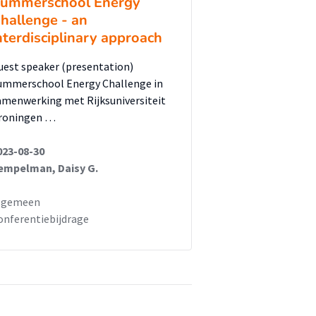
ummerschool Energy
hallenge - an
nterdisciplinary approach
uest speaker (presentation)
ummerschool Energy Challenge in
amenwerking met Rijksuniversiteit
roningen …
023-08-30
empelman, Daisy G.
lgemeen
onferentiebijdrage