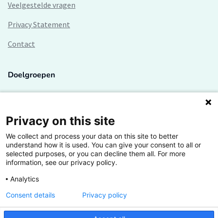
Veelgestelde vragen
Privacy Statement
Contact
Doelgroepen
Studenten
Lectoren en onderzoekers
Privacy on this site
We collect and process your data on this site to better
Bedrijven
understand how it is used. You can give your consent to all or
selected purposes, or you can decline them all. For more
Hogescholen
information, see our privacy policy.
Analytics
Consent details
Privacy policy
De grootste kennisbank van het HBO