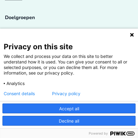
Doelgroepen
Studenten
Lectoren en onderzoekers
Privacy on this site
We collect and process your data on this site to better
Bedrijven
understand how it is used. You can give your consent to all or
selected purposes, or you can decline them all. For more
Hogescholen
information, see our privacy policy.
Analytics
Consent details
Privacy policy
De grootste kennisbank van het HBO
Accept all
Inspiratie op jouw vakgebied
Decline all
Vrij toegankelijk
Powered by