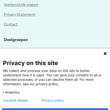
Veelgestelde vragen
Privacy Statement
Contact
Doelgroepen
Studenten
Lectoren en onderzoekers
Privacy on this site
We collect and process your data on this site to better
Bedrijven
understand how it is used. You can give your consent to all or
selected purposes, or you can decline them all. For more
Hogescholen
information, see our privacy policy.
Analytics
Consent details
Privacy policy
De grootste kennisbank van het HBO