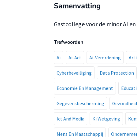
Samenvatting
Gastcollege voor de minor AI en 
Trefwoorden
Ai
Ai-Act
Ai-Verordening
Arti
Cyberbeveiliging
Data Protection
Economie En Management
Educat
Gegevensbescherming
Gezondheid
Ict And Media
Ki Wetgeving
Kun
Mens En Maatschappij
Ondernemer