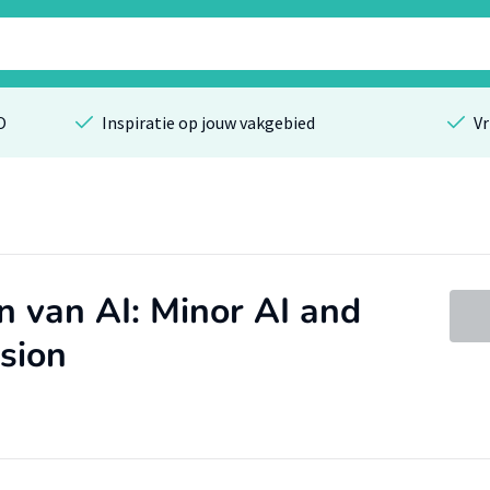
O
Inspiratie op jouw vakgebied
Vr
n van AI: Minor AI and
ssion