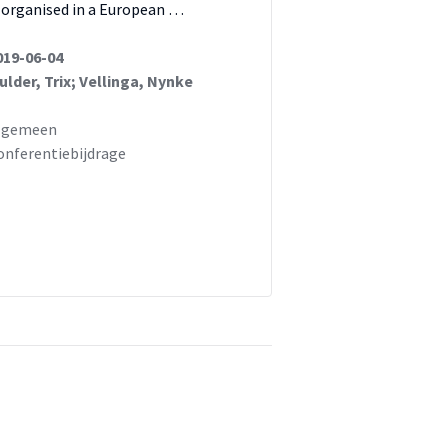
s organised in a European …
019-06-04
ulder, Trix; Vellinga, Nynke
lgemeen
onferentiebijdrage