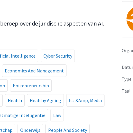
beroep over de juridische aspecten van AI.
Organ
ficial Intelligence
Cyber Security
Datu
Economics And Management
Type
ion
Entrepreneurship
Taal
Health
Healthy Ageing
Ict &Amp; Media
stmatige Intelligentie
Law
schap
Onderwijs
People And Society