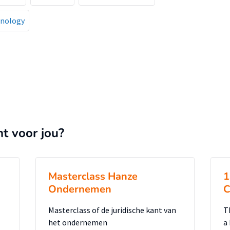
nology
nt voor jou?
Masterclass Hanze
1
Ondernemen
C
Masterclass of de juridische kant van
T
het ondernemen
a