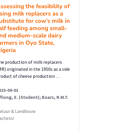
ssessing the feasibility of
sing milk replacers as a
ubstitute for cow’s milk in
alf feeding among small-
nd medium-scale dairy
armers in Oyo State,
igeria
he production of milk replacers
MR) originated in the 1950s as a side
roduct of cheese production …
023-09-01
ffiong, E. (Student); Baars, R.M.T.
atuur & Landbouw
achelor