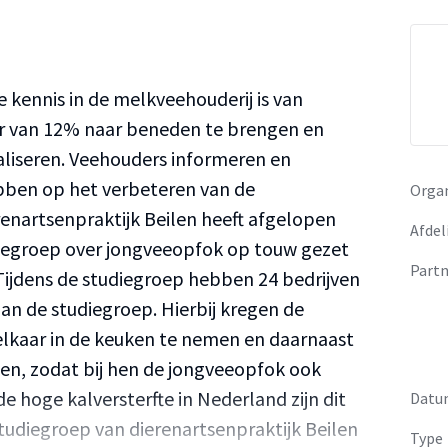
kennis in de melkveehouderij is van
er van 12% naar beneden te brengen en
aliseren. Veehouders informeren en
ebben op het verbeteren van de
Organ
enartsenpraktijk Beilen heeft afgelopen
Afdel
diegroep over jongveeopfok op touw gezet
Partn
Tijdens de studiegroep hebben 24 bedrijven
n de studiegroep. Hierbij kregen de
 elkaar in de keuken te nemen en daarnaast
oen, zodat bij hen de jongveeopfok ook
e hoge kalversterfte in Nederland zijn dit
Datu
tudiegroep van dierenartsenpraktijk Beilen
Type