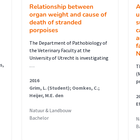
Relationship between
A
organ weight and cause of
u
death of stranded
s
porpoises
c
a
The Department of Pathobiology of
f
the Veterinary Faculty at the
N
University of Utrecht is investigating
s,
…
T
(
2016
p
Grim, L. (Student); Oomkes, C.;
Heijer, M.E. den
2
E
Natuur & Landbouw
Bachelor
N
B