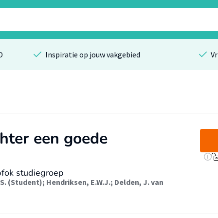
O
Inspiratie op jouw vakgebied
Vr
hter een goede
pfok studiegroep
S. (Student)
;
Hendriksen, E.W.J.
;
Delden, J. van