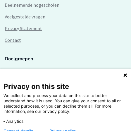
Deelnemende hogescholen
Veelgestelde vragen
Privacy Statement
Contact
Doelgroepen
Studenten
Lectoren en onderzoekers
Privacy on this site
We collect and process your data on this site to better
Bedrijven
understand how it is used. You can give your consent to all or
selected purposes, or you can decline them all. For more
Hogescholen
information, see our privacy policy.
Analytics
Consent details
Privacy policy