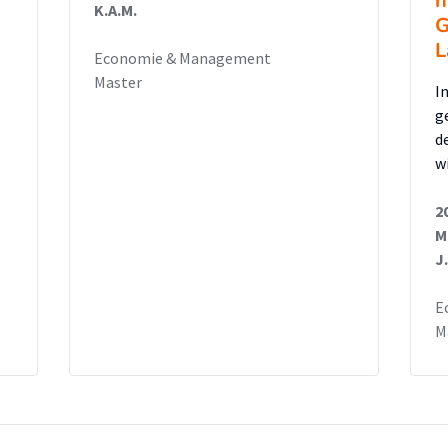
n
K.A.M.
G
L
Economie & Management
Master
I
g
d
w
2
M
J.
E
M