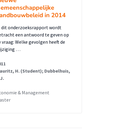
ieuwe
emeenschappelijke
andbouwbeleid in 2014
n dit onderzoeksrapport wordt
etracht een antwoord te geven op
e vraag: Welke gevolgen heeft de
ijziging …
011
auritz, H. (Student); Dubbelhuis,
J.
conomie & Management
aster