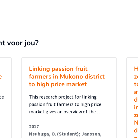
nt voor jou?
Linking passion fruit
H
e
farmers in Mukono district
z
to high price market
t
a
de
This research project for linking
d
passion fruit farmers to high price
i
…
market gives an overview of the …
z
N
2017
d
Nsubuga, O. (Student); Janssen,