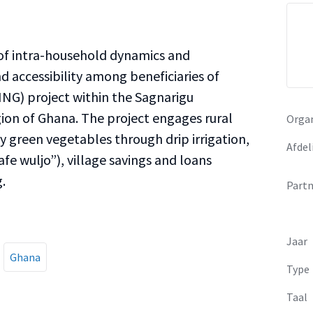
of intra-household dynamics and
accessibility among beneficiaries of
ING) project within the Sagnarigu
gion of Ghana. The project engages rural
Organ
 green vegetables through drip irrigation,
Afdel
fe wuljo”), village savings and loans
.
Partn
Jaar
Ghana
Type
Taal