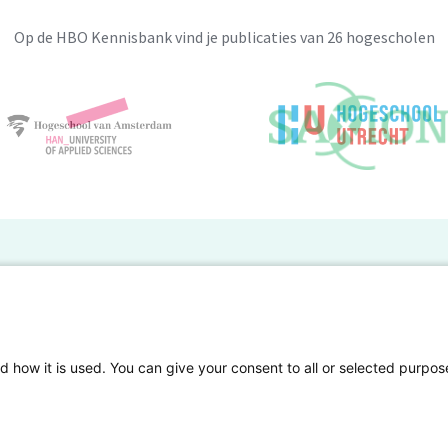
Op de HBO Kennisbank vind je publicaties van 26 hogescholen
BO Kennisbank
er de HBO Kennisbank
Deelnemende hogescholen
gen onderzoek publiceren
Veelgestelde vragen
d how it is used. You can give your consent to all or selected purpos
tgelicht
Privacy Statement
en Access
Contact