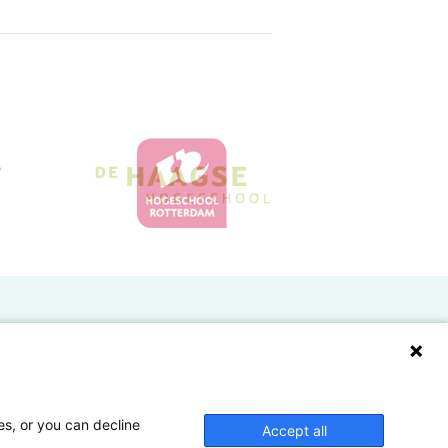
Doelgroepen
Studenten
Lectoren en onderzoekers
es, or you can decline
Accept all