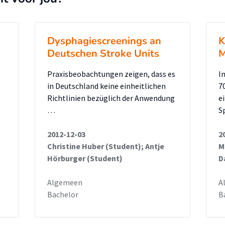
ntwicklung der psychosozialen
eigetragen werden. Jedoch sind aus der
estudien notwendig, um noch spezifischere
Dysphagiescreenings an
K
sychosozialen Bedürfnisse und ihrer
Deutschen Stroke Units
M
Praxisbeobachtungen zeigen, dass es
I
in Deutschland keine einheitlichen
7
rscherin bei Herrn Marcel Meijer für
Richtlinien bezüglich der Anwendung
e
…
S
 den Interviewpartnern für deren
inderkrebsstiftung, die von der Forschung
2012-12-03
2
tige Infomaterialien zur Verfügung stellte.
Christine Huber (Student); Antje
M
Hörburger (Student)
D
Algemeen
A
Bachelor
B