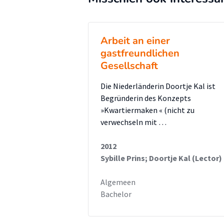
sozialpädagogischen Feld zur E
Unterstützung der Zielgruppe b
Perspektive der Forscherin Folg
Arbeit an einer
Aussagen über das Ausmaß der p
gastfreundlichen
Gesellschaft
Bandweite zu schaffen.
Die Niederländerin Doortje Kal ist
Zum Abschluss möchte sich die Fo
Begründerin des Konzepts
dessen Unterstützung bedanken,
»Kwartiermaken « (nicht zu
verwechseln mit …
Teilnahme sowie der Deutschen K
in Kenntnis gesetzt wurde und nö
2012
Sybille Prins; Doortje Kal (Lector)
Algemeen
Bachelor