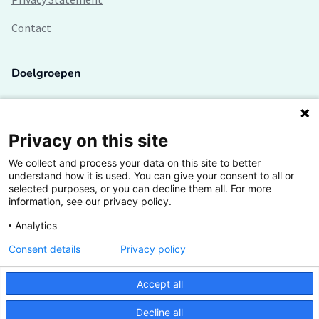
Contact
Doelgroepen
Studenten
Lectoren en onderzoekers
Privacy on this site
We collect and process your data on this site to better
Bedrijven
understand how it is used. You can give your consent to all or
selected purposes, or you can decline them all. For more
Hogescholen
information, see our privacy policy.
Analytics
Consent details
Privacy policy
De grootste kennisbank van het HBO
Accept all
Inspiratie op jouw vakgebied
Decline all