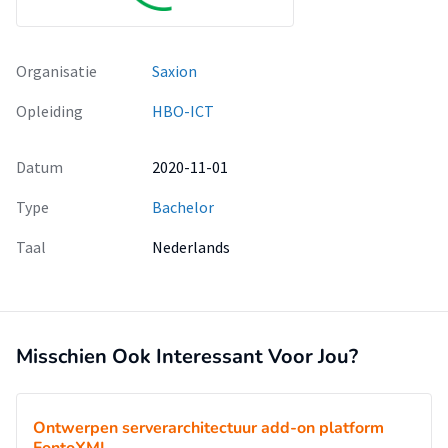
nadat het onboarding proces geïmplementeerd werd om te
kijken hoeveel effect het heeft gehad en wat er eventueel
nog aan verbeterd kon worden.
Organisatie
Saxion
Uiteindelijk is er een product opgeleverd waarmee
Opleiding
HBO-ICT
gebruikers online kunnen samenwerken aan een
projectaanpak, zonder de begeleiding van een docent.
Datum
2020-11-01
Type
Bachelor
Taal
Nederlands
Misschien Ook Interessant Voor Jou?
Ontwerpen serverarchitectuur add-on platform