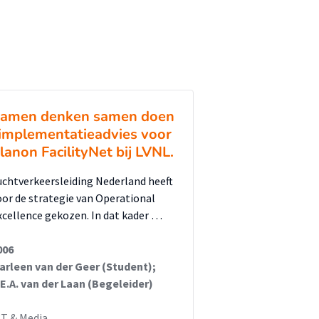
amen denken samen doen
 implementatieadvies voor
lanon FacilityNet bij LVNL.
uchtverkeersleiding Nederland heeft
oor de strategie van Operational
xcellence gekozen. In dat kader …
006
arleen van der Geer (Student);
.E.A. van der Laan (Begeleider)
CT & Media