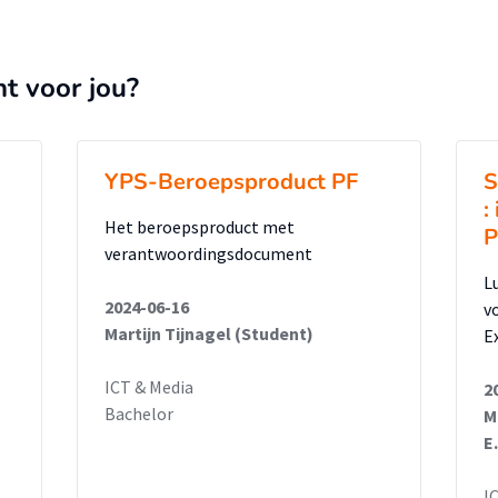
nt voor jou?
YPS-Beroepsproduct PF
S
:
Het beroepsproduct met
P
verantwoordingsdocument
L
2024-06-16
v
Martijn Tijnagel (Student)
E
ICT & Media
2
Bachelor
M
E
I