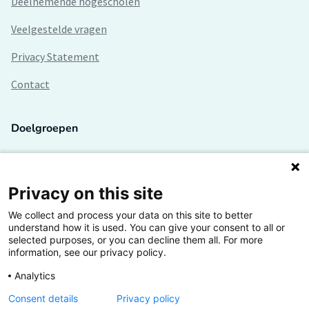
Deelnemende hogescholen
Veelgestelde vragen
Privacy Statement
Contact
Doelgroepen
Studenten
Lectoren en onderzoekers
Privacy on this site
We collect and process your data on this site to better
Bedrijven
understand how it is used. You can give your consent to all or
selected purposes, or you can decline them all. For more
Hogescholen
information, see our privacy policy.
Analytics
Consent details
Privacy policy