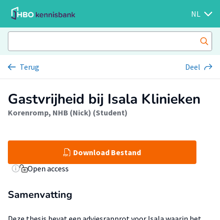
NL
Terug
Deel
Gastvrijheid bij Isala Klinieken
Korenromp, NHB (Nick) (Student)
Download Bestand
Open access
Samenvatting
Deze thesis bevat een adviesrapprot voor Isala waarin het