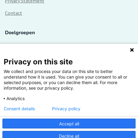
Privacy Statement
Contact
Doelgroepen
Studenten
Lectoren en onderzoekers
Privacy on this site
We collect and process your data on this site to better
Bedrijven
understand how it is used. You can give your consent to all or
selected purposes, or you can decline them all. For more
Hogescholen
information, see our privacy policy.
Analytics
Consent details
Privacy policy
De grootste kennisbank van het HBO
Accept all
Inspiratie op jouw vakgebied
Decline all