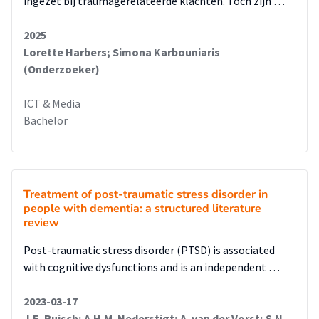
ingezet bij traumagerelateerde klachten. Toch zijn …
2025
Lorette Harbers; Simona Karbouniaris
(Onderzoeker)
ICT & Media
Bachelor
Treatment of post-traumatic stress disorder in
people with dementia: a structured literature
review
Post-traumatic stress disorder (PTSD) is associated
with cognitive dysfunctions and is an independent …
2023-03-17
J.E. Ruisch; A.H.M. Nederstigt; A. van der Vorst; S.N.