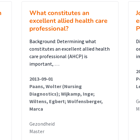
ng als afstemming met hen als patiënt
lijk, professioneel en persoonlijk komen
n
What constitutes an
J
jegening vanuit de zorgprofessionals. De
excellent allied health care
e
professional?
P
wisselend ervaren van waardevol gesprek
Background: Determining what
D
praktijk
constitutes an excellent allied health
o
n overwegend positief ervaren door
care professional (AHCP) is
i
important, …
um in het Deventer Ziekenhuis.
2
n van naslagmateriaal rondom diabetes
2013-09-01
P
 mentale toestand van de patiënt en een
Paans, Wolter (Nursing
L
follow up na de bevalling. Het wordt
Diagnostics); Wijkamp, Inge;
Wiltens, Egbert; Wolfensberger,
G
 te verrichten naar beleving van de ernst
Marca
M
eze patiëntencategorie en de relatie met
van de aandoening.
Gezondheid
Master