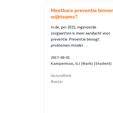
zowel zorgprofessionals onderli
positief hebben ervaren. Vriende
Meetbare preventie binne
naar voren in ervaringen over be
wijkteams?
follow up na de bevalling werd 
In de, per 2015, ingevoerde
tot geen afsluiting gehad.
zorgwetten is meer aandacht voor
Conclusie en implicaties voor de 
preventie. Preventie beoogt
problemen minder …
Educatie en communicatie worde
patiënten met diabetes gravidar
2017-06-01
Verbeterpunten zijn ontwikkele
Kamperman, GJ (Mark) (Student)
gravidarum, meer aandacht voor
Gezondheid
telefonisch contact moment als 
Master
aanbevolen om vervolgonderzoek
van diabetes gravidarum onder d
de mate van het serieus nemen 