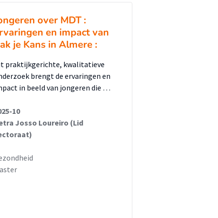
ongeren over MDT :
rvaringen en impact van
ak je Kans in Almere :
it praktijkgerichte, kwalitatieve
nderzoek brengt de ervaringen en
mpact in beeld van jongeren die …
025-10
etra Josso Loureiro (Lid
ectoraat)
ezondheid
aster