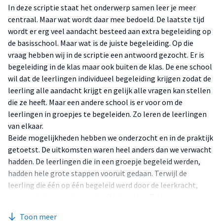
In deze scriptie staat het onderwerp samen leer je meer
centraal. Maar wat wordt daar mee bedoeld. De laatste tijd
wordt er erg veel aandacht besteed aan extra begeleiding op
de basisschool. Maar wat is de juiste begeleiding. Op die
vraag hebben wij in de scriptie een antwoord gezocht. Er is
begeleiding in de klas maar ook buiten de klas. De ene school
wil dat de leerlingen individueel begeleiding krijgen zodat de
leerling alle aandacht krijgt en gelijk alle vragen kan stellen
die ze heeft. Maar een andere school is er voor om de
leerlingen in groepjes te begeleiden. Zo leren de leerlingen
van elkaar.
Beide mogelijkheden hebben we onderzocht en in de praktijk
getoetst. De uitkomsten waren heel anders dan we verwacht
hadden. De leerlingen die in een groepje begeleid werden,
hadden hele grote stappen vooruit gedaan. Terwijl de
leerling die één op één begeleid werd door de leerkracht,
maar weinig vooruitgang heeft laten zien. Zo kwamen we tot
de verassende conclusie dat het leren in groepjes voor
Toon meer
kinderen het meeste leereffect opbrengt.