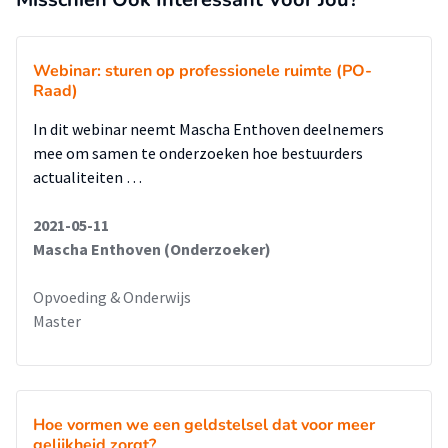
leerkrachten van het ondersteuningsteam
• Zeker behoud van de vlinderbegeleiding aanvragen, gezien
de school zelf over deze uren beslist
Webinar: sturen op professionele ruimte (PO-
• Verdere begeleiding van het ondersteuningsteam, met op
Raad)
regelmatige basis overleg tussen de verschillende leerjaren,
zodoende de gezamenlijke visie te behouden, alsook de
In dit webinar neemt Mascha Enthoven deelnemers
afbouw van de ondersteuning richting het zevende jaar te
mee om samen te onderzoeken hoe bestuurders
volbrengen
actualiteiten …
2021-05-11
Mascha Enthoven (Onderzoeker)
Opvoeding & Onderwijs
Master
Hoe vormen we een geldstelsel dat voor meer
gelijkheid zorgt?