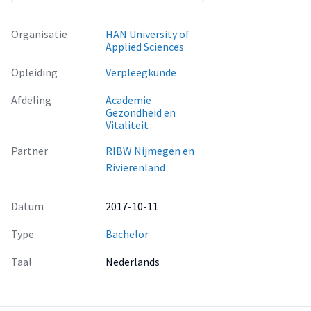
om deze te raadplegen en op te volgen worden gezien als de
belangrijkste belemmerende factoren. Voor de organisatie
Organisatie
HAN University of
liggen er kansen om hierop in te spelen.
Applied Sciences
Opleiding
Verpleegkunde
Afdeling
Academie
Gezondheid en
Vitaliteit
Partner
RIBW Nijmegen en
Rivierenland
Datum
2017-10-11
Type
Bachelor
Taal
Nederlands