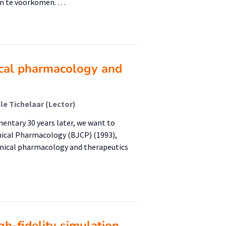
en te voorkomen. …
ical pharmacology and
lle Tichelaar (Lector)
entary 30 years later, we want to
linical Pharmacology (BJCP) (1993),
linical pharmacology and therapeutics
gh-fidelity simulation