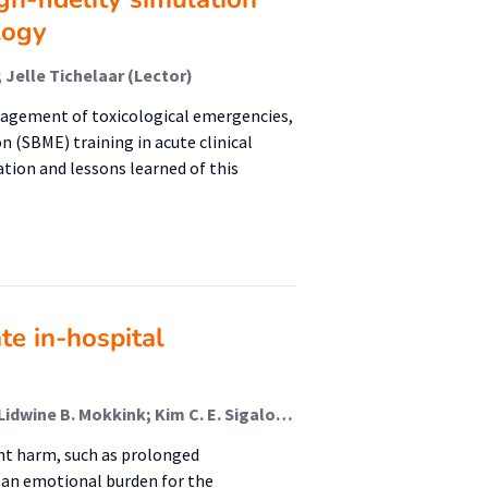
logy
 Jelle Tichelaar (Lector)
nagement of toxicological emergencies,
 (SBME) training in acute clinical
uation and lessons learned of this
te in-hospital
Rashudy F. Mahomedradja; Jelle Tichelaar (Lector); Lidwine B. Mokkink; Kim C. E. Sigaloff; Michiel A. van Agtmael
ent harm, such as prolonged
 an emotional burden for the