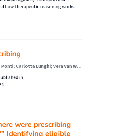
tand how therapeutic reasoning works.
cribing
Joost D. Piët; Amy Booth; Erik M. Donker; Fabrizio De Ponti; Carlotta Lunghi; Vera van Waardenburg; Jelle Tichelaar (Lector)
ublished in
24
there were prescribing
?” Identifying eligible