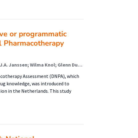
ive or programmatic
al Pharmacotherapy
Erik M. Donker (Lid Lectoraat); Floor van Rosse; Ben J.A. Janssen; Wilma Knol; Glenn Dumont; Jeroen van Smeden; Roya Atiqi; Marleen H. M. Hessel; Milan C. Richir; Michiel A. van Agtmael; Cornelis Kramers; Jelle Tichelaar (Lector)
macotherapy Assessment (DNPA), which
drug knowledge, was introduced to
on in the Netherlands. This study