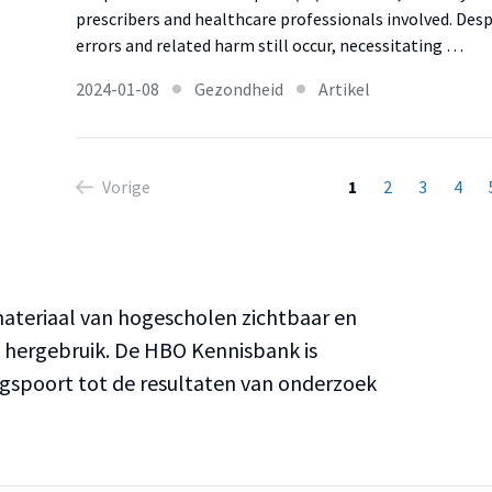
prescribers and healthcare professionals involved. Despi
errors and related harm still occur, necessitating …
2024-01-08
Gezondheid
Artikel
Vorige
1
2
3
4
teriaal van hogescholen zichtbaar en
n hergebruik. De HBO Kennisbank is
ngspoort tot de resultaten van onderzoek