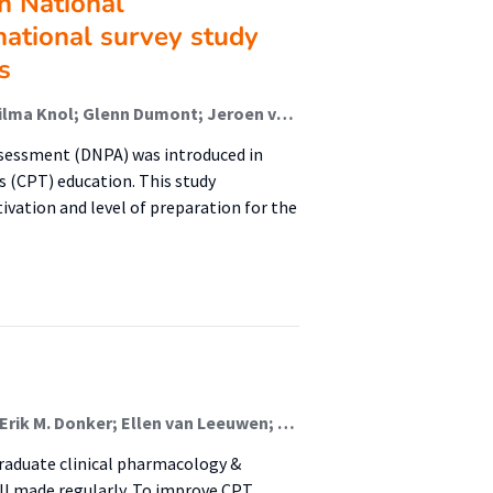
h National
ational survey study
s
Erik M. Donker; Floor van Rosse; Ben J.A. Janssen; Wilma Knol; Glenn Dumont; Jeroen van Smeden; Roya Atiqi; Marleen H. M. Hessel; Milan C. Richir; Michiel A. van Agtmael; Cornelis Kramers; Jelle Tichelaar (Lector)
sessment (DNPA) was introduced in
 (CPT) education. This study
ivation and level of preparation for the
Mariëlle G. Hartjes; Milan C. Richir; Yoann Cazaubon; Erik M. Donker; Ellen van Leeuwen; Michiel A. van Agtmael; Jelle Tichelaar (Lector)
raduate clinical pharmacology &
ill made regularly. To improve CPT