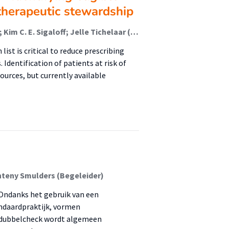
therapeutic stewardship
Rashudy F. Mahomedradja; Birgit I. Lissenberg-Witte; Kim C. E. Sigaloff; Jelle Tichelaar (Lector); Michiel A. van Agtmael
ist is critical to reduce prescribing
 Identification of patients at risk of
ources, but currently available
nteny Smulders (Begeleider)
 Ondanks het gebruik van een
ndaardpraktijk, vormen
e dubbelcheck wordt algemeen