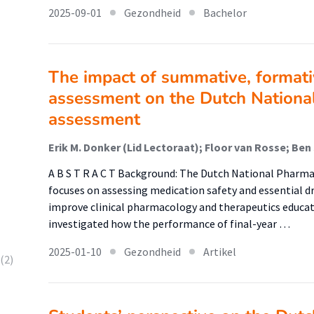
2025-09-01
Gezondheid
Bachelor
The impact of summative, format
assessment on the Dutch Nation
assessment
A B S T R A C T Background: The Dutch National Phar
focuses on assessing medication safety and essential 
improve clinical pharmacology and therapeutics educati
investigated how the performance of final-year …
2025-01-10
Gezondheid
Artikel
(2)