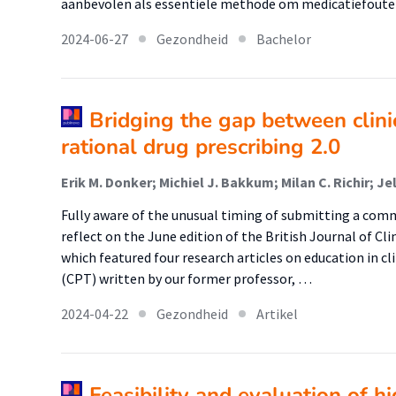
aanbevolen als essentiële methode om medicatiefout
2024-06-27
Gezondheid
Bachelor
Bridging the gap between clin
rational drug prescribing 2.0
Erik M. Donker; Michiel J. Bakkum; Milan C. Richir; Je
Fully aware of the unusual timing of submitting a comm
reflect on the June edition of the British Journal of C
which featured four research articles on education in c
(CPT) written by our former professor, …
2024-04-22
Gezondheid
Artikel
Feasibility and evaluation of hi