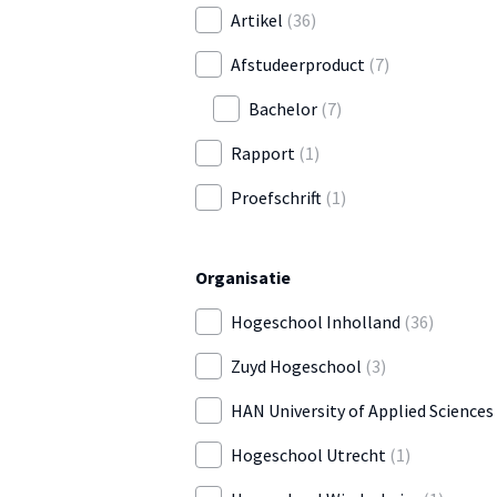
Artikel
(36)
Afstudeerproduct
(7)
Bachelor
(7)
Rapport
(1)
Proefschrift
(1)
Organisatie
Hogeschool Inholland
(36)
Zuyd Hogeschool
(3)
HAN University of Applied Sciences
Hogeschool Utrecht
(1)