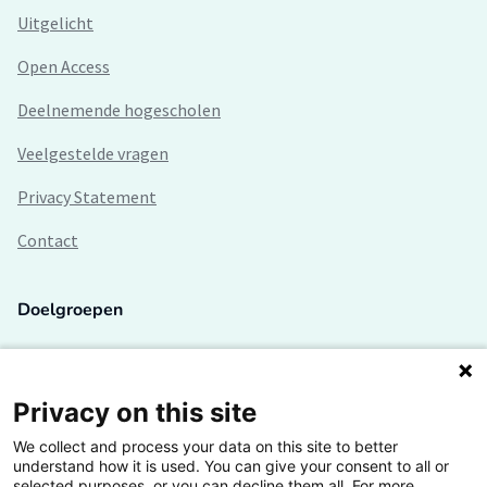
Uitgelicht
Open Access
Deelnemende hogescholen
Veelgestelde vragen
Privacy Statement
Contact
Doelgroepen
Studenten
Lectoren en onderzoekers
Privacy on this site
We collect and process your data on this site to better
Bedrijven
understand how it is used. You can give your consent to all or
selected purposes, or you can decline them all. For more