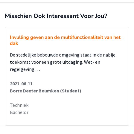
vochtterugwinning onmogelijk. Daarbij komt ook dat bij de
imaginaire ruimte de externe invloeden zoals zoninstraling
en temperatuurverschil niet kunnen worden uitgeschakeld.
Misschien Ook Interessant Voor Jou?
Deze factoren zorgen ervoor dat de gebruiker moeilijk een
inschatting kan maken van het energieverbruik van de
luchtbehandelingsinstallatie.
Invulling geven aan de multifunctionaliteit van het
dak
 De lokale installatie kan niet worden gespecificeerd. Van
de warmte en koude die aan de ruimtelucht wordt afgegeven
De stedelijke bebouwde omgeving staat in de nabije
is niet bekend waar deze warmte vrij komt en welke
toekomst voor een grote uitdaging. Wet- en
temperaturen de installatie functioneert.
regelgeving …
2021-06-11
Borre Dexter Beumken (Student)
Techniek
Bachelor