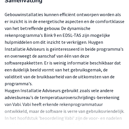
Samenvatting
Gebouwinstallaties kunnen efficiënt ontworpen worden als
er inzicht is in de energetische aspecten en de comfortklasse
van het betreffende gebouw. De dynamische
rekenprogramma's Bink 9 en EDSL-TAS zijn mogelijke
hulpmiddelen om dit inzicht te verkrijgen. Huygen
Installatie Adviseurs is geïnteresseerd in beide programma's
en overweegt de aanschaf van één van deze
softwarepakketten. Er is weinig informatie beschikbaar dat
een duidelijk beeld vormt van het gebruiksgemak, de
validiteit van de bruikbaarheid van de uitkomsten van de
programma's.
Huygen Installatie Adviseurs gebruikt zoals vele andere
adviesbureau's de temperatuuroverschrijdings-berekening
van Vabi. Vabi heeft erkende rekenprogrammatuur
ontwikkeld, maar de software is verre van gebruiksvriendelijk.
In het hoofdstuk 'beoordeling Vabi' zijn de voor- en nadelen
van Vabi uitgewerkt die gezamenlijk de beweegreden voor