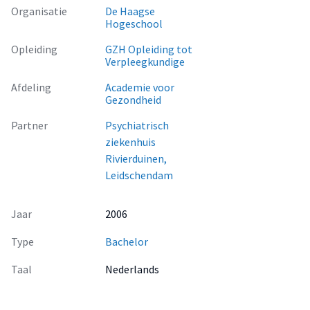
Door het beschrijven van de landelijke ontwikkelingen, de
Organisatie
De Haagse
ontwikkelingen binnen de instelling en de resultaten van
Hogeschool
mijn onderzoek onder betrokken verpleegkundigen wil ik het
Opleiding
GZH Opleiding tot
management aanbevelingen doen omtrent het
Verpleegkundige
terugdringen van dwang en drang binnen afdeling Larikshof.
Afdeling
Academie voor
Gezondheid
Partner
Psychiatrisch
ziekenhuis
Rivierduinen,
Leidschendam
Jaar
2006
Type
Bachelor
Taal
Nederlands