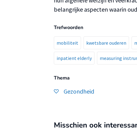
hun algehele welzijn en veerkrac
belangrijke aspecten waarin ou
Trefwoorden
mobiliteit
kwetsbare ouderen
m
inpatient elderly
measuring instr
Thema
Gezondheid
Misschien ook interessa