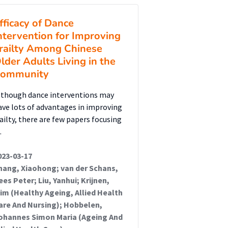
fficacy of Dance
ntervention for Improving
railty Among Chinese
lder Adults Living in the
ommunity
lthough dance interventions may
ave lots of advantages in improving
railty, there are few papers focusing
…
023-03-17
hang, Xiaohong; van der Schans,
ees Peter; Liu, Yanhui; Krijnen,
im (Healthy Ageing, Allied Health
are And Nursing); Hobbelen,
ohannes Simon Maria (Ageing And