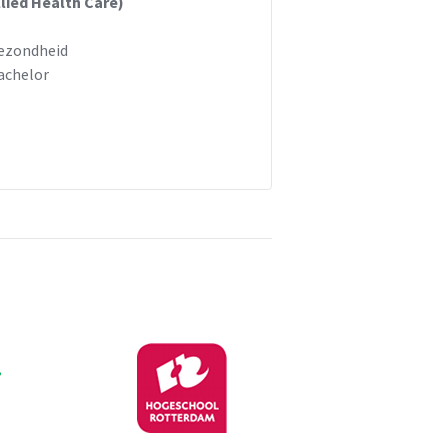
llied Health Care)
ezondheid
achelor