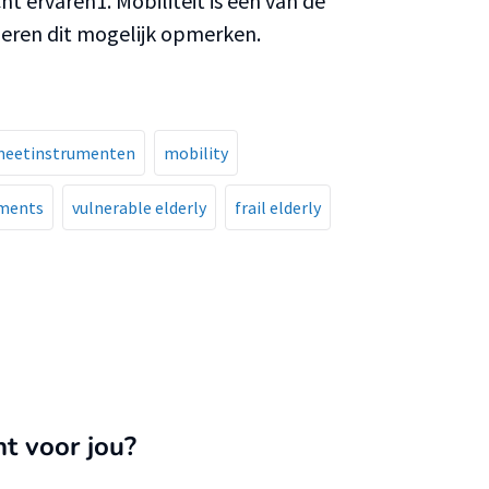
ht ervaren1. Mobiliteit is een van de
deren dit mogelijk opmerken.
eetinstrumenten
mobility
uments
vulnerable elderly
frail elderly
nt voor jou?