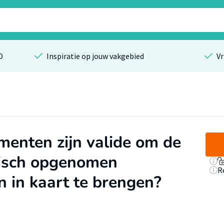
O
Inspiratie op jouw vakgebied
Vr
enten zijn valide om de
inisch opgenomen
R
 in kaart te brengen?