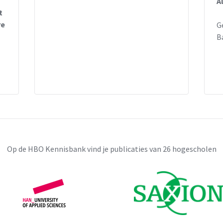
A
t
re
G
B
Op de HBO Kennisbank vind je publicaties van 26 hogescholen