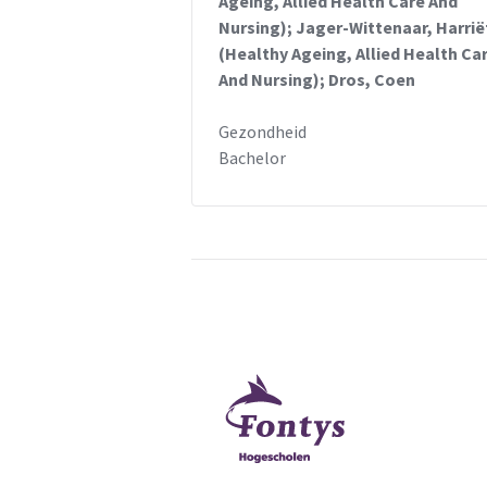
Ageing, Allied Health Care And
Nursing); Jager-Wittenaar, Harrië
(Healthy Ageing, Allied Health Ca
And Nursing); Dros, Coen
Gezondheid
Bachelor