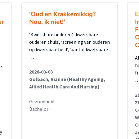
‘Oud en Krakkemikkig?
E
er
Nou, ik niet!’
I
F
‘Kwetsbare ouderen’, ‘kwetsbare
O
ouderen thuis’, ‘screening van ouderen
C
op kwetsbaarheid’, ‘aantal kwetsbare
…
h
A
…
h
2026-03-03
f
Golbach, Rianne (Healthy Ageing,
Allied Health Care And Nursing)
2
Gezondheid
Z
Bachelor
C
W
C
y
J