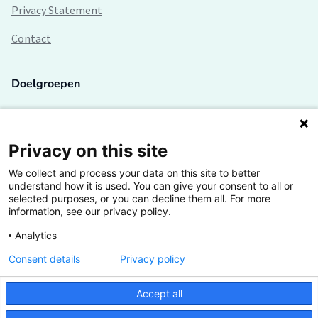
Privacy Statement
Contact
Doelgroepen
Studenten
Lectoren en onderzoekers
Privacy on this site
We collect and process your data on this site to better
Bedrijven
understand how it is used. You can give your consent to all or
selected purposes, or you can decline them all. For more
Hogescholen
information, see our privacy policy.
Analytics
Consent details
Privacy policy
De grootste kennisbank van het HBO
Accept all
Inspiratie op jouw vakgebied