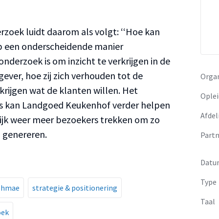
rzoek luidt daarom als volgt: ‘‘Hoe kan
p een onderscheidende manier
onderzoek is om inzicht te verkrijgen in de
ever, hoe zij zich verhouden tot de
Organ
krijgen wat de klanten willen. Het
Oplei
ies kan Landgoed Keukenhof verder helpen
Afdel
elijk weer meer bezoekers trekken om zo
 genereren.
Partn
Datu
Type
 ohmae
strategie & positionering
Taal
oek