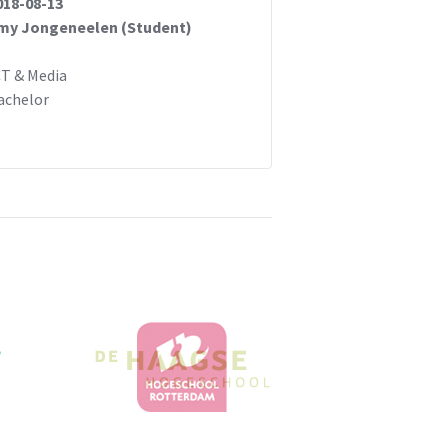
018-08-13
my Jongeneelen (Student)
CT & Media
achelor