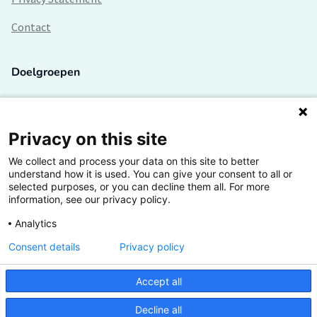
Contact
Doelgroepen
Studenten
Lectoren en onderzoekers
Privacy on this site
We collect and process your data on this site to better
Bedrijven
understand how it is used. You can give your consent to all or
selected purposes, or you can decline them all. For more
Hogescholen
information, see our privacy policy.
Analytics
Consent details
Privacy policy
De grootste kennisbank van het HBO
Accept all
Inspiratie op jouw vakgebied
Decline all