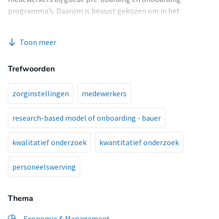
programma’s. Daarom is bewust gekozen om in het
onderzoek de focus te leggen op het implementeren van een
pre-boarding en onboarding
Toon meer
programma. Dit afstudeeronderzoek heeft als hoofdvraag:
Welke maatregelen moeten worden genomen in het pre-
Trefwoorden
boarding en onboarding programma van het Spaarne
Gasthuis om de betrokkenheid van nieuwe medewerkers te
vergroten en te behouden?
zorginstellingen
medewerkers
research-based model of onboarding - bauer
kwalitatief onderzoek
kwantitatief onderzoek
personeelswerving
Thema
Economie & Management