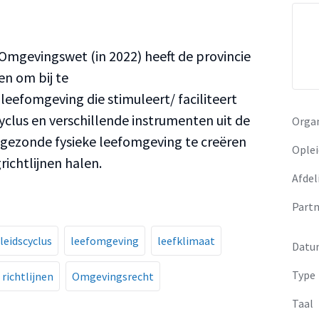
Omgevingswet (in 2022) heeft de provincie
n om bij te
leefomgeving die stimuleert/ faciliteert
yclus en verschillende instrumenten uit de
Organ
gezonde fysieke leefomgeving te creëren
Oplei
ichtlijnen halen.
Afdel
Partn
leidscyclus
leefomgeving
leefklimaat
Datu
Type
richtlijnen
Omgevingsrecht
Taal