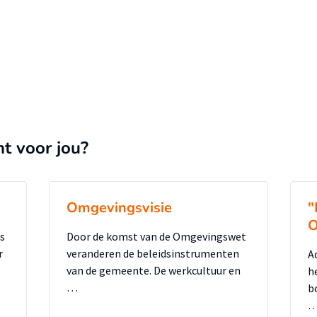
nt voor jou?
Omgevingsvisie
"
O
ls
Door de komst van de Omgevingswet
r
veranderen de beleidsinstrumenten
A
van de gemeente. De werkcultuur en
h
…
b