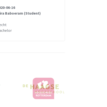
020-06-16
ira Baboeram (Student)
echt
achelor