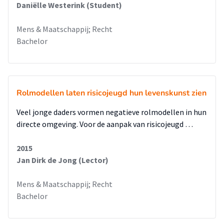
Daniëlle Westerink (Student)
De laatste aanbeveling is om te kijken welke professionals
Mens & Maatschappij; Recht
een eigen zorgindicatie kunnen afgeven. De zorgindicatie
Bachelor
zorgt er op dit moment voor dat een interventie niet
zomaar ingezet kan worden. Dit zorgt bij zowel
professionals voor vertraging in het interventie proces.
Wanneer een jongere openstaat voor een interventie dient
Rolmodellen laten risicojeugd hun levenskunst zien
deze zo snel mogelijk ingezet te worden.
Veel jonge daders vormen negatieve rolmodellen in hun
directe omgeving. Voor de aanpak van risicojeugd …
2015
Jan Dirk de Jong (Lector)
Mens & Maatschappij; Recht
Bachelor