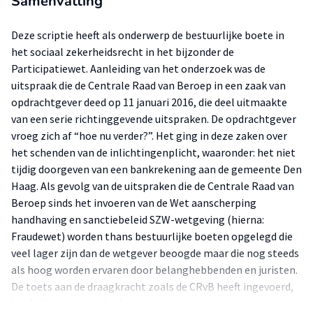
Samenvatting
Deze scriptie heeft als onderwerp de bestuurlijke boete in
het sociaal zekerheidsrecht in het bijzonder de
Participatiewet. Aanleiding van het onderzoek was de
uitspraak die de Centrale Raad van Beroep in een zaak van
opdrachtgever deed op 11 januari 2016, die deel uitmaakte
van een serie richtinggevende uitspraken. De opdrachtgever
vroeg zich af “hoe nu verder?”. Het ging in deze zaken over
het schenden van de inlichtingenplicht, waaronder: het niet
tijdig doorgeven van een bankrekening aan de gemeente Den
Haag. Als gevolg van de uitspraken die de Centrale Raad van
Beroep sinds het invoeren van de Wet aanscherping
handhaving en sanctiebeleid SZW-wetgeving (hierna:
Fraudewet) worden thans bestuurlijke boeten opgelegd die
veel lager zijn dan de wetgever beoogde maar die nog steeds
als hoog worden ervaren door belanghebbenden en juristen.
De toets aan de draagkracht zoals de CRvB heeft ingevoerd,
heeft dit niet veranderd.