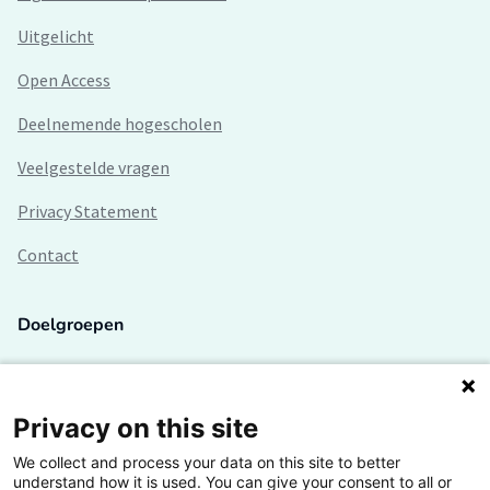
Uitgelicht
Open Access
Deelnemende hogescholen
Veelgestelde vragen
Privacy Statement
Contact
Doelgroepen
Studenten
Lectoren en onderzoekers
Privacy on this site
We collect and process your data on this site to better
Bedrijven
understand how it is used. You can give your consent to all or