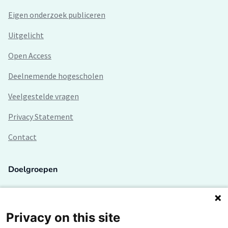
Eigen onderzoek publiceren
Uitgelicht
Open Access
Deelnemende hogescholen
Veelgestelde vragen
Privacy Statement
Contact
Doelgroepen
Studenten
Lectoren en onderzoekers
Privacy on this site