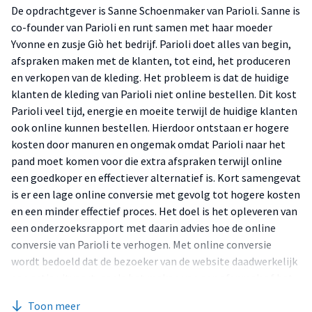
De opdrachtgever is Sanne Schoenmaker van Parioli. Sanne is
co-founder van Parioli en runt samen met haar moeder
Yvonne en zusje Giò het bedrijf. Parioli doet alles van begin,
afspraken maken met de klanten, tot eind, het produceren
en verkopen van de kleding. Het probleem is dat de huidige
klanten de kleding van Parioli niet online bestellen. Dit kost
Parioli veel tijd, energie en moeite terwijl de huidige klanten
ook online kunnen bestellen. Hierdoor ontstaan er hogere
kosten door manuren en ongemak omdat Parioli naar het
pand moet komen voor die extra afspraken terwijl online
een goedkoper en effectiever alternatief is. Kort samengevat
is er een lage online conversie met gevolg tot hogere kosten
en een minder effectief proces. Het doel is het opleveren van
een onderzoeksrapport met daarin advies hoe de online
conversie van Parioli te verhogen. Met online conversie
wordt bedoeld dat de bezoeker van de website daadwerkelijk
een actie uitvoert, zoals het maken van een afspraak of het
bestellen van een kledingstuk. De hoofdvraag van dit
Toon meer
onderzoek luidt: Welke aspecten in het aankoopproces zijn