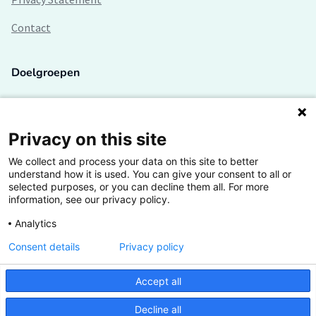
Contact
Doelgroepen
Studenten
Lectoren en onderzoekers
Privacy on this site
We collect and process your data on this site to better
Bedrijven
understand how it is used. You can give your consent to all or
selected purposes, or you can decline them all. For more
Hogescholen
information, see our privacy policy.
Analytics
Consent details
Privacy policy
De grootste kennisbank van het HBO
Accept all
Inspiratie op jouw vakgebied
Decline all