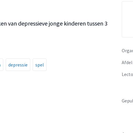
n van depressieve jonge kinderen tussen 3
Organ
Afdel
n
depressie
spel
Lecto
Gepub