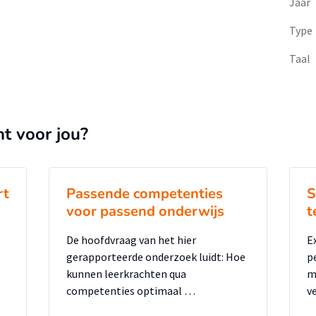
Jaar
Type
Taal
nt voor jou?
rt
Passende competenties
S
voor passend onderwijs
t
De hoofdvraag van het hier
E
gerapporteerde onderzoek luidt: Hoe
p
kunnen leerkrachten qua
m
competenties optimaal …
v