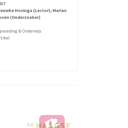
017
ieuwke Hovinga (Lector); Marian
oven (Onderzoeker)
pvoeding & Onderwijs
rtikel