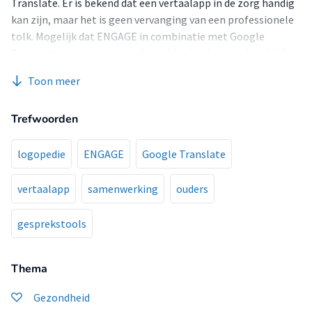
Translate. Er is bekend dat een vertaalapp in de zorg handig
kan zijn, maar het is geen vervanging van een professionele
tolk. Mogelijk dat ENGAGE in combinatie met Google
Translate zorgt voor meer betrokkenheid van ouders bij de
behandeling van hun kind, van daaruit is de volgende
Toon meer
onderzoeksvraag voortgekomen: ‘’Wat zijn de ervaringen
van anderstalige ouders van kinderen met TOS of
Trefwoorden
taalachterstand en een logopedist met het inzetten van de
gesprekstool ENGAGE, in combinatie met een vertaalapp,
bij het opstellen van logopedische behandeldoelen?’’
logopedie
ENGAGE
Google Translate
Methode
Een logopedist heeft ENGAGE-gesprekken gevoerd met drie
vertaalapp
samenwerking
ouders
anderstalige ouders, met behulp van Google Translate.
Direct na deze gesprekken volgden semigestructureerde
gesprekstools
interviews waarin de ervaringen van de ouders werden
besproken. Ook vond er een interview plaats met de
Thema
logopedist. Van de interviews werden geluidsopnames
gemaakt, waarna deze werden getranscribeerd en
Gezondheid
gecodeerd.