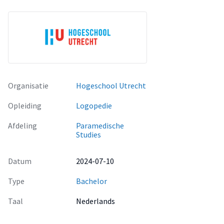
Resultaten
De resultaten vanuit de interviews zijn geanalyseerd en zijn
onderverdeeld onder 4 thema’s, namelijk: ervaringen met
het ENGAGE-gesprek, ervaringen met Google Translate,
opbrengsten van het gesprek en tijd.
Conclusie
Over het algemeen werden de ENGAGE-gesprekken in
Organisatie
Hogeschool Utrecht
combinatie met Google Translate positief ervaren.
Deelnemers vonden de toolbox ENGAGE handig maar niet
Opleiding
Logopedie
altijd noodzakelijk. Google Translate werd nuttig geacht
Afdeling
Paramedische
ondanks de gebreken. Alle deelnemers willen Google
Studies
Translate vaker gebruiken in gesprekken met de logopedist.
Datum
2024-07-10
Type
Bachelor
Taal
Nederlands