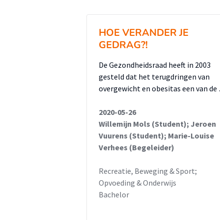
kwalitatief als kwantitatief ond
vragenlijst naar de respondenten
HOE VERANDER JE
gezondheid van de respondenten
GEDRAG?!
met diezelfde respondenten geho
thema’s, die in combinatie met
De Gezondheidsraad heeft in 2003
gesteld dat het terugdringen van
geven op de deelvragen.
overgewicht en obesitas een van de
Uit het onderzoek blijkt dat de v
2020-05-26
aanvang van het project Sam de 
Willemijn Mols (Student); Jeroen
Vuurens (Student); Marie-Louise
beïnvloed namelijk de houding t
Verhees (Begeleider)
voorbereiding betekent een pos
beter kan worden overgebracht.
Recreatie, Beweging & Sport;
houding ten opzichte van het pr
Opvoeding & Onderwijs
Bachelor
geloofwaardig overkomt. Daarna
gezond gedrag bepalend. De res