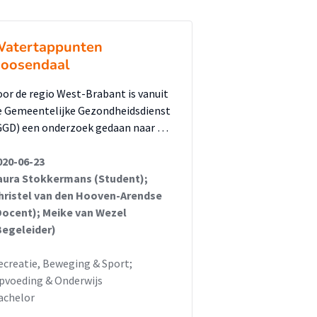
atertappunten
oosendaal
oor de regio West-Brabant is vanuit
e Gemeentelijke Gezondheidsdienst
GGD) een onderzoek gedaan naar …
020-06-23
aura Stokkermans (Student);
hristel van den Hooven-Arendse
Docent); Meike van Wezel
Begeleider)
ecreatie, Beweging & Sport;
pvoeding & Onderwijs
achelor