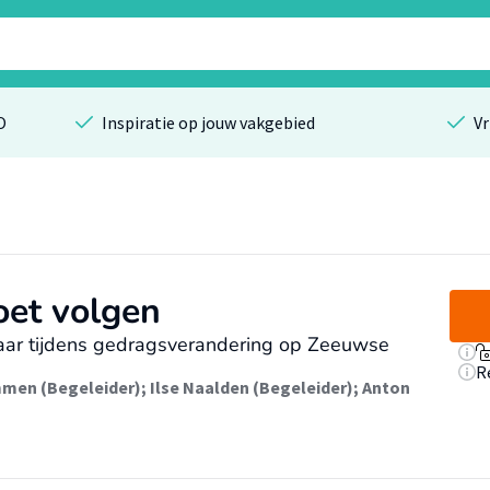
O
Inspiratie op jouw vakgebied
Vr
oet volgen
raar tijdens gedragsverandering op Zeeuwse
R
mmen (Begeleider)
;
Ilse Naalden (Begeleider)
;
Anton