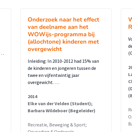
erzoek gedaan. Er is eerst een online
 gestuurd. Met die vragenlijst wordt de
Onderzoek naar het effect
W
 gemeten. Vervolgens zijn er interviews
van deelname aan het
R
uden. Zij zijn bevraagd op basis van
WOWijs-programma bij
 het kwantitatieve onderzoek antwoord
V
(allochtone) kinderen met
d
overgewicht
 …
(
Inleiding: In 2010-2012 had 15% van
oorbereiding die een leraar treft voor
2
de kinderen en jongeren tussen de
Waterman, cruciaal is. Die voorbereiding
L
twee en vijfentwintig jaar
C
en opzichte van het project. Een goede
overgewicht. …
(
itieve houding, waardoor de boodschap
(
2014
 Een mindere voorbereiding beïnvloed de
Elke van der Velden (Student);
oject negatief, waardoor de leraar minder
R
Barbara Wildeboer (Begeleider)
O
ast blijkt ook de houding ten opzichte van
B
Recreatie, Beweging & Sport;
pondenten die zelf veel waarde hechten
Opvoeding & Onderwijs