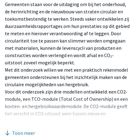
Gemeenten staan voor de uitdaging om bij het onderhoud,
de herinrichting en de nieuwbouw van straten circulair en
toekomstbestendig te werken. Steeds vaker ontwikkelen zij
duurzaamheidsrapportages om hun prestaties op dit gebied
te meten en hierover verantwoording af te leggen. Door
circulariteit toe te passen kan slimmer worden omgegaan
met materialen, kunnen de levenscycli van producten en
constructies worden verlengd en wordt afval en CO₂-
uitstoot zoveel mogelijk beperkt.
Met dit onderzoek willen we met een praktisch rekenmodel
gemeenten ondersteunen bij het inzichtelijk maken van de
circulaire mogelijkheden van hergebruik.
Voor dit onderzoek zijn drie modellen ontwikkeld: een CO2-
module, een TCO-module (Total Cost of Ownership) en een
kosten- en hergebruikwaardemodule. De CO2-module geeft
het verschil in CO2-uitsoot weer tussen nieuw en
herbruikbare straatstenen. De TCO-module laat de totale
eigendomskosten zien van nieuwe en herbruikbare
Toon meer
straatstenen. De kosten van gehele levensduur worden