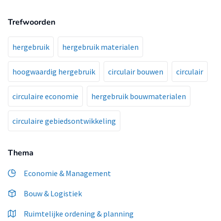
hierdoor inzichtelijk. De kosten- en
Trefwoorden
hergebruikwaardemodule toont hoeveel kosten worden
bespaard door oude materialen te gebruiken.
Hergebruik leidt in dit rekenmodel altijd tot minder CO2-
hergebruik
hergebruik materialen
uitstoot. Onder bepaalde voorwaarden is hergebruik van
infrastuctuurmaterialen ook voordeliger dan gebruik nieuwe
hoogwaardig hergebruik
circulair bouwen
circulair
materialen.
circulaire economie
hergebruik bouwmaterialen
circulaire gebiedsontwikkeling
Thema
Economie & Management
Bouw & Logistiek
Ruimtelijke ordening & planning